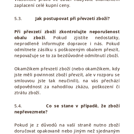
zaplacení celé kupní ceny.
5.3.
Jak postupovat při převzetí zboží?
Při převzetí zboží zkontrolujte neporušenost
obalu zboží
. Pokud zjistíte nedostatky,
neprodleně informujte dopravce i nás. Pokud
odmítnete zásilku s poškozeným obalem převzít,
nepovažuje se to za bezdůvodné odmítnutí zboží.
Okamžikem převzetí zboží (nebo okamžikem, kdy
jste měli povinnost zboží převzít, ale v rozporu se
smlouvou jste tak neučinili), na vás přechází
odpovědnost za nahodilou zkázu, poškození či
ztrátu zboží.
5.4.
Co se stane v případě, že zboží
nepřevezmete?
Pokud je z důvodů na vaší straně nutno zboží
doručovat opakovaně nebo jiným než sjednaným