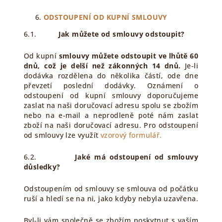
ODSTOUPENÍ OD KUPNÍ SMLOUVY
6.1.
Jak můžete od smlouvy odstoupit?
Od kupní
smlouvy můžete odstoupit ve lhůtě 60
dnů, což je delší než zákonných 14 dnů.
Je-li
dodávka rozdělena do několika částí, ode dne
převzetí poslední dodávky. Oznámení o
odstoupení od kupní smlouvy doporučujeme
zaslat na naši doručovací adresu spolu se zbožím
nebo na e-mail a neprodleně poté nám zaslat
zboží na naši doručovací adresu. Pro odstoupení
od smlouvy lze využít
vzorový formulář.
6.2.
Jaké má odstoupení od smlouvy
důsledky?
Odstoupením od smlouvy se smlouva od počátku
ruší a hledí se na ni, jako kdyby nebyla uzavřena.
Byl-li vám společně se zbožím poskytnut s vaším