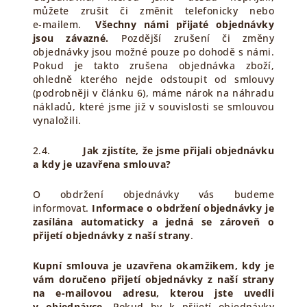
můžete zrušit či změnit telefonicky nebo
e‑mailem.
Všechny námi přijaté objednávky
jsou závazné.
Pozdější zrušení či změny
objednávky jsou možné pouze po dohodě s námi.
Pokud je takto zrušena objednávka zboží,
ohledně kterého nejde odstoupit od smlouvy
(podrobněji v článku 6), máme nárok na náhradu
nákladů, které jsme již v souvislosti se smlouvou
vynaložili.
2.4.
Jak zjistíte, že jsme přijali objednávku
a kdy je uzavřena smlouva?
O obdržení objednávky vás budeme
informovat.
Informace o obdržení objednávky je
zasílána automaticky a jedná se zároveň o
přijetí objednávky z naší strany
.
Kupní smlouva je uzavřena okamžikem, kdy je
vám doručeno přijetí objednávky z naší strany
na e-mailovou adresu, kterou jste uvedli
v objednávce
. Pokud by k přijetí objednávky