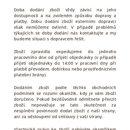
Doba dodání zboží vždy závisí na jeho
dostupnosti a na zvoleném způsobu dopravy a
platby. Dobu dodání zboží externími dopravci
však nemůžeme ovlivnit. V případě problémů
týkajících se doby dodání nás kontaktujte a my
budeme situaci s dopravcem řešit.
Zboží zpravidla expedujeme do jednoho
pracovního dne od přijetí objednávky (v případě
přijetí objednávky do 14:00 v pracovní dny při
platbě převodem, dobírkou nebo prostřednictvím
platební brány).
Dodáním zboží podle těchto obchodních
podmínek se rozumí okamžik, kdy je vám zboží
doručeno. Pokud bezdůvodně odmítnete převzít
zboží, nepovažuje se tato skutečnost za
nesplnění povinnosti dodat zboží z naší strany,
ani za odstoupení od smlouvy z vaší strany.
Vlastnické právo ke zboží nabýváte okamžikem