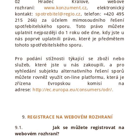
02 Hradec Králové, webové
rozhraní:
www.konzument.cz
, elektronický
kontakt:
spotrebitel@regio.cz
, telefon: +420 495
215 266) za účelem mimosoudního řešení
spotřebitelského sporu. Toto právo můžete
uplatnit nejpozději do 1 roku ode dne, kdy jste u
nás poprvé uplatnili právo, které je předmětem
tohoto spotřebitelského sporu.
Pro podání stížnosti týkající se zboží nebo
služeb, které jste u nás zakoupili, a pro
vyhledání subjektu alternativního řešení sporů
můžete rovněž využít on-line platformu, která je
zřízena Evropskou komisí na
adrese:
http://ec.europa.eu/consumers/odr/.
REGISTRACE NA WEBOVÉM ROZHRANÍ
9.1.
Jak se můžete registrovat na
webovém rozhraní?