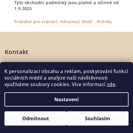
Tyto obchodní podmínky jsou platné a účinné od
1.9.2025
Protokol pro vrácení: reklamaci zboží - Artinky
Z
á
p
Kontakt
a
chci
@
artinky.cz
t
K personalizaci obsahu a reklam, poskytování funkcí
+420724715008
í
sociálních médií a analýze naší návštěvnosti
využíváme soubory cookies. Více informací
zde
.
Nastavení
Informace pro Tebe
Odmítnout
Souhlasím
Poznejte nás
Kontakty