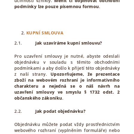
účinnosti vznikly.
Měnit či doplňovat obchodní
podmínky lze pouze písemnou formou
.
KUPNÍ SMLOUVA
2.1.
Jak uzavíráme kupní smlouvu?
Pro uzavření smlouvy je nutné, abyste odeslali
objednávku v souladu s těmito obchodními
podmínkami a aby došlo k přijetí této objednávky
z naší strany.
Upozorňujeme, že
prezentace
zboží na webovém rozhraní je informativního
charakteru a nejedná se o náš návrh na
uzavření smlouvy ve smyslu § 1732 odst. 2
občanského zákoníku
.
2.2.
Jak podat objednávku?
Objednávku můžete podat vždy prostřednictvím
webového rozhraní (vyplněním formuláře) nebo