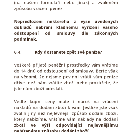
(na našem formuláři nebo jinak) a zvoleném
způsobu vrácení peněz.
Nepředložení některého z výše uvedených
dokladů nebrání kladnému vyřízení vašeho
odstoupení od smlouvy dle zákonných
podmínek.
6.4.
Kdy dostanete zpět své peníze?
Veškeré přijaté peněžní prostředky vám vrátíme
do 14 dnů od odstoupení od smlouvy. Berte však
na vědomí, že nejsme povinni vrátit vám peníze
dříve, než nám vrátíte zboží nebo prokážete, že
jste nám zboží odeslali.
Vedle kupní ceny máte i nárok na vrácení
nákladů na dodání zboží k vám. Jestliže jste však
zvolili jiný než nejlevnější způsob dodání zboží,
který nabízíme, vrátíme vám náklady na dodání
zboží
ve výši odpovídající nejlevnějšímu
nabízenému způsobu dodání zboží
.