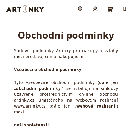
Přejít
na
obsah
Nákupn
Hledat
Přihlášení
Obchodní podmínky
košík
Smluvní podmínky Artinky pro nákupy a vztahy
mezi prodávajícím a nakupujícím
Všeobecné obchodní podmínky
Tyto všeobecné obchodní podmínky (dále jen
„
obchodní podmínky
“) se vztahují na smlouvy
uzavřené prostřednictvím on-line obchodu
artinky.cz umístěného na webovém rozhraní
www.artinky.cz (dále jen „
webové rozhraní
“)
mezi
naší společností: