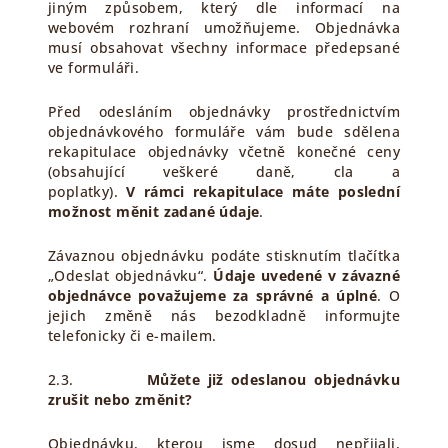
jiným způsobem, který dle informací na
webovém rozhraní umožňujeme. Objednávka
musí obsahovat všechny informace předepsané
ve formuláři.
Před odesláním objednávky prostřednictvím
objednávkového formuláře vám bude sdělena
rekapitulace objednávky včetně konečné ceny
(obsahující veškeré daně, cla a
poplatky).
V rámci rekapitulace máte poslední
možnost měnit zadané údaje
.
Závaznou objednávku podáte stisknutím tlačítka
„Odeslat objednávku“.
Údaje uvedené v závazné
objednávce považujeme za správné a úplné
. O
jejich změně nás bezodkladně informujte
telefonicky či e-mailem.
2.3.
Můžete již odeslanou objednávku
zrušit nebo změnit?
Objednávku, kterou jsme dosud nepřijali,