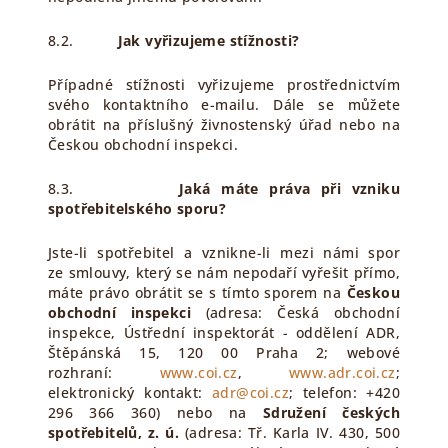
8.2.
Jak vyřizujeme stížnosti?
Případné stížnosti vyřizujeme prostřednictvím
svého kontaktního e-mailu. Dále se můžete
obrátit na příslušný živnostenský úřad nebo na
Českou obchodní inspekci.
8.3.
Jaká máte práva při vzniku
spotřebitelského sporu?
Jste-li spotřebitel a vznikne-li mezi námi spor
ze smlouvy, který se nám nepodaří vyřešit přímo,
máte právo obrátit se s tímto sporem na
Českou
obchodní inspekci
(adresa: Česká obchodní
inspekce, Ústřední inspektorát - oddělení ADR,
Štěpánská 15, 120 00 Praha 2; webové
rozhraní:
www.coi.cz
,
www.adr.coi.cz
;
elektronický kontakt:
adr@coi.cz
; telefon: +420
296 366 360) nebo na
Sdružení českých
spotřebitelů, z. ú.
(adresa: Tř. Karla IV. 430, 500