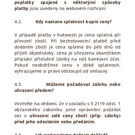
poplatky spojené s některými způsoby
platby
jsou uvedeny na webovém rozhraní.
4.2.
Kdy nastane splatnost kupní ceny?
V případě platby v hotovosti je cena splatná při
převzetí zboží. Při bezhotovostní platbě před
dodáním zboží je cena splatná do pěti dnů od
přijetí objednávky, cena je uhrazena okamžikem
připsání příslušné částky na náš bankovní účet.
Pokud neobdržíme cenu v době splatnosti,
vyhrazujeme si právo odstoupit od smlouvy.
4.3.
Můžeme požadovat zálohu nebo
uhrazení předem?
Vezměte na vědomí, že v souladu s § 2119 odst. 1
občanského zákoníku jsme oprávněni požádat
vás o
uhrazení celé ceny zboží (příp. zálohy)
před jeho odesláním nebo předáním
.
4.4.
Jak vystavujeme
daňový doklad?